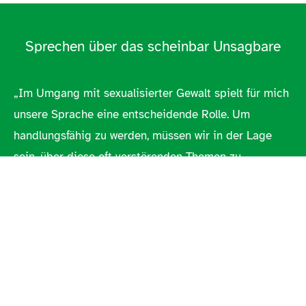
Sprechen über das scheinbar Unsagbare
„Im Umgang mit sexualisierter Gewalt spielt für mich
unsere Sprache eine entscheidende Rolle. Um
handlungsfähig zu werden, müssen wir in der Lage
sein, über diese oft verstörenden Themen zu
sprechen. Sprache ist ein wesentlicher Baustein, um
zu informieren und sowohl Kinder als auch
Erwachsene dazu zu befähigen, miteinander zu
kommunizieren und so eine sichere, gewaltfreie
Umwelt zu gestalten.